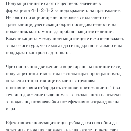
Полузащитниците са от съществено значение в
формацията 4-1-2-1-2 за поддържането на притежание.
Неговото позициониране позволява създаването на
триъгълници, улесняващи бързи последователности на
подавания, които могат да пробият защитните линии.
Комуникацията между полузащитниците е жизненоважна,
за да се осигури, че те могат да се подкрепят взаимно и да
поддържат контрол над топката.
Чрез постоянно движение и коригиране на позициите си,
полузащитниците могат да експлоатират пространствата,
оставени от противниците, което затруднява
противниковия отбор да възстанови притежанието. Това
течливо движение също помага за създаването на пътеки
за подаване, позволявайки по-ефективно изграждане на
игра.
Ефективните полузащитници трябва да са способни да
четат играта, да предвиждат къде ще отиде топката след