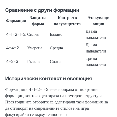
Сравнение с други формации
Защитна
Контрол в
Атакуващи
Формация
форма
полузащитата
опции
Двама
4-1-2-1-2
Силна
Баланс
нападатели
Двама
4-4-2
Умерена
Средна
нападатели
Трима
4-3-3
Гъвкава
Силна
нападатели
Исторически контекст и еволюция
Формацията 4-1-2-1-2 е еволюирала от по-ранни
формации, които акцентираха на по-строга структура.
През годините отборите са адаптирали тази формация, за
да отговорят на съвременните стилове на игра,
фокусирайки се върху течността и