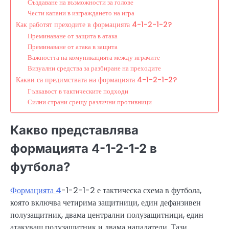
Създаване на възможности за голове
Чести капани в изграждането на игра
Как работят преходите в формацията 4-1-2-1-2?
Преминаване от защита в атака
Преминаване от атака в защита
Важността на комуникацията между играчите
Визуални средства за разбиране на преходите
Какви са предимствата на формацията 4-1-2-1-2?
Гъвкавост в тактическите подходи
Силни страни срещу различни противници
Какво представлява
формацията 4-1-2-1-2 в
футбола?
Формацията 4
-1-2-1-2 е тактическа схема в футбола,
която включва четирима защитници, един дефанзивен
полузащитник, двама централни полузащитници, един
атакуващ полузащитник и двама нападатели. Тази