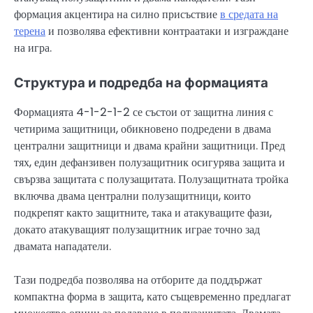
формация акцентира на силно присъствие
в средата на
терена
и позволява ефективни контраатаки и изграждане
на игра.
Структура и подредба на формацията
Формацията 4-1-2-1-2 се състои от защитна линия с
четирима защитници, обикновено подредени в двама
централни защитници и двама крайни защитници. Пред
тях, един дефанзивен полузащитник осигурява защита и
свързва защитата с полузащитата. Полузащитната тройка
включва двама централни полузащитници, които
подкрепят както защитните, така и атакуващите фази,
докато атакуващият полузащитник играе точно зад
двамата нападатели.
Тази подредба позволява на отборите да поддържат
компактна форма в защита, като същевременно предлагат