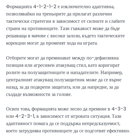
Формацията 4-1-2-1-2 е изключително адаптивна,
позволявайки на треньорите да прилагат различни
тактически стратегии в зависимост от силните и слабите
страни на противниците. Тази гъвкавост може да бъде
решаваща в мачове с високи залози, където тактическите
корекции могат да променят хода на играта.
Отборите могат да преминават между по-дефанзивна
позиция или агресивен атакуващ стил, като коригират
ролите на полузащитниците и нападателите. Например,
централният атакуващ полузащитник може да се върне
назад, за да подкрепи защитата, или да напредне, за да
създаде възможности за голове.
Освен това, формацията може лесно да премине в 4-3-3
или 4-2-3-1, в зависимост от игровата ситуация. Тази
адаптивност помага да се поддържа непредсказуемост,
което затруднява противниците да се подготвят ефективно.