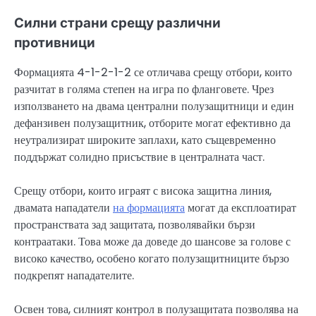
Силни страни срещу различни
противници
Формацията 4-1-2-1-2 се отличава срещу отбори, които
разчитат в голяма степен на игра по фланговете. Чрез
използването на двама централни полузащитници и един
дефанзивен полузащитник, отборите могат ефективно да
неутрализират широките заплахи, като същевременно
поддържат солидно присъствие в централната част.
Срещу отбори, които играят с висока защитна линия,
двамата нападатели
на формацията
могат да експлоатират
пространствата зад защитата, позволявайки бързи
контраатаки. Това може да доведе до шансове за голове с
високо качество, особено когато полузащитниците бързо
подкрепят нападателите.
Освен това, силният контрол в полузащитата позволява на