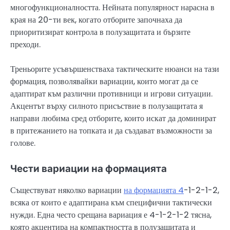
многофункционалността. Нейната популярност нарасна в
края на 20-ти век, когато отборите започнаха да
приоритизират контрола в полузащитата и бързите
преходи.
Треньорите усъвършенстваха тактическите нюанси на тази
формация, позволявайки вариации, които могат да се
адаптират към различни противници и игрови ситуации.
Акцентът върху силното присъствие в полузащитата я
направи любима сред отборите, които искат да доминират
в притежанието на топката и да създават възможности за
голове.
Чести вариации на формацията
Съществуват няколко вариации
на формацията 4
-1-2-1-2,
всяка от които е адаптирана към специфични тактически
нужди. Една често срещана вариация е 4-1-2-1-2 тясна,
която акцентира на компактността в полузащитата и