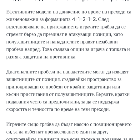
Ефективните модели на движение по време на преходи са
жизненоважни за формацията 4-1-2-1-2. След
възстановяване на притежанието, играчите трябва да се
стремят бързо да преминат в атакуващи позиции, като
полузащитниците и нападателите правят незабавни
пробези напред. Това създава опции за играча с топката и
разтяга защитата на противника.
Диагоналните пробези на нападателите могат да извадят
защитниците от позиция, създавайки пространство за
припокриващи се пробези от крайни защитници или
късни пристигания от полузащитниците. Бързите, кратки
подавания често са предпочитани, за да се поддържа
скоростта и течността по време на тези преходи.
Играчите също трябва да бъдат наясно с позиционирането
си, за да избегнат пренаселването един на друг,
осигурявайки, че винаги има ясна пътека за подаване, за да