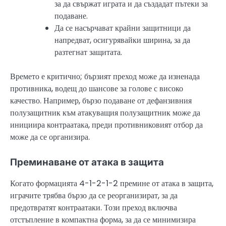
за да свържат играта и да създадат пътеки за
подаване.
Да се насърчават крайни защитници да
напредват, осигурявайки ширина, за да
разтегнат защитата.
Времето е критично; бързият преход може да изненада
противника, водещ до шансове за голове с високо
качество. Например, бързо подаване от дефанзивния
полузащитник към атакуващия полузащитник може да
инициира контраатака, преди противниковият отбор да
може да се организира.
Преминаване от атака в защита
Когато формацията 4-1-2-1-2 премине от атака в защита,
играчите трябва бързо да се реорганизират, за да
предотвратят контраатаки. Този преход включва
отстъпление в компактна форма, за да се минимизира