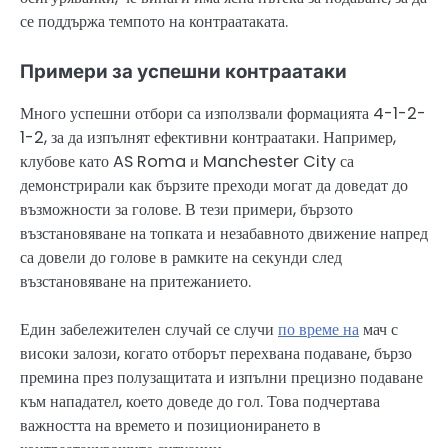
се поддържа темпото на контраатаката.
Примери за успешни контраатаки
Много успешни отбори са използвали формацията 4-1-2-
1-2, за да изпълнят ефективни контраатаки. Например,
клубове като AS Roma и Manchester City са
демонстрирали как бързите преходи могат да доведат до
възможности за голове. В тези примери, бързото
възстановяване на топката и незабавното движение напред
са довели до голове в рамките на секунди след
възстановяване на притежанието.
Един забележителен случай се случи
по време на
мач с
високи залози, когато отборът перехвана подаване, бързо
премина през полузащитата и изпълни прецизно подаване
към нападател, което доведе до гол. Това подчертава
важността на времето и позиционирането в