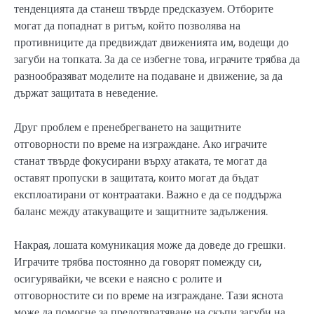
тенденцията да станеш твърде предсказуем. Отборите
могат да попаднат в ритъм, който позволява на
противниците да предвиждат движенията им, водещи до
загуби на топката. За да се избегне това, играчите трябва да
разнообразяват моделите на подаване и движение, за да
държат защитата в неведение.
Друг проблем е пренебрегването на защитните
отговорности по време на изграждане. Ако играчите
станат твърде фокусирани върху атаката, те могат да
оставят пропуски в защитата, които могат да бъдат
експлоатирани от контраатаки. Важно е да се поддържа
баланс между атакуващите и защитните задължения.
Накрая, лошата комуникация може да доведе до грешки.
Играчите трябва постоянно да говорят помежду си,
осигурявайки, че всеки е наясно с ролите и
отговорностите си по време на изграждане. Тази яснота
може да помогне за предотвратяване на скъпи загуби на