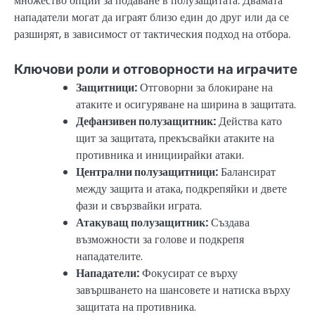
множество опции за подаване в полузащитата. Двамата
нападатели могат да играят близо един до друг или да се
разширят, в зависимост от тактическия подход на отбора.
Ключови роли и отговорности на играчите
Защитници:
Отговорни за блокиране на
атаките и осигуряване на ширина в защитата.
Дефанзивен полузащитник:
Действа като
щит за защитата, прекъсвайки атаките на
противника и инициирайки атаки.
Централни полузащитници:
Балансират
между защита и атака, подкрепяйки и двете
фази и свързвайки играта.
Атакуващ полузащитник:
Създава
възможности за голове и подкрепя
нападателите.
Нападатели:
Фокусират се върху
завършването на шансовете и натиска върху
защитата на противника.