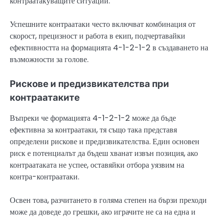
контраатакуващите ситуации.
Успешните контраатаки често включват комбинация от
скорост, прецизност и работа в екип, подчертавайки
ефективността на формацията 4-1-2-1-2 в създаването на
възможности за голове.
Рискове и предизвикателства при
контраатаките
Въпреки че формацията 4-1-2-1-2 може да бъде
ефективна за контраатаки, тя също така представя
определени рискове и предизвикателства. Един основен
риск е потенциалът да бъдеш хванат извън позиция, ако
контраатаката не успее, оставяйки отбора уязвим на
контра-контраатаки.
Освен това, разчитането в голяма степен на бързи преходи
може да доведе до грешки, ако играчите не са на една и