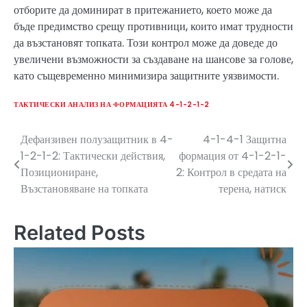
отборите да доминират в притежанието, което може да
бъде предимство срещу противници, които имат трудности
да възстановят топката. Този контрол може да доведе до
увеличени възможности за създаване на шансове за голове,
като същевременно минимизира защитните уязвимости.
ТАКТИЧЕСКИ АНАЛИЗ НА ФОРМАЦИЯТА 4-1-2-1-2
Дефанзивен полузащитник в 4-
4-1-4-1 Защитна
Post
1-2-1-2: Тактически действия,
формация от 4-1-2-1-
navigation
Позициониране,
2: Контрол в средата на
Възстановяване на топката
терена, натиск
Related Posts