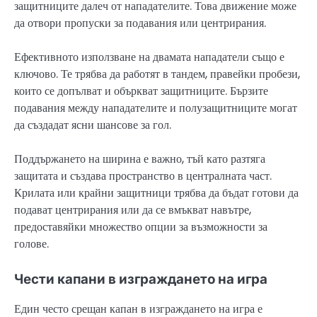
защитниците далеч от нападателите. Това движение може
да отвори пропуски за подавания или центрирания.
Ефективното използване на двамата нападатели също е
ключово. Те трябва да работят в тандем, правейки пробези,
които се допълват и объркват защитниците. Бързите
подавания между нападателите и полузащитниците могат
да създадат ясни шансове за гол.
Поддържането на ширина е важно, тъй като разтяга
защитата и създава пространство в централната част.
Крилата или крайни защитници трябва да бъдат готови да
подават центрирания или да се вмъкват навътре,
предоставяйки множество опции за възможности за
голове.
Чести капани в изграждането на игра
Един често срещан капан в изграждането на игра е