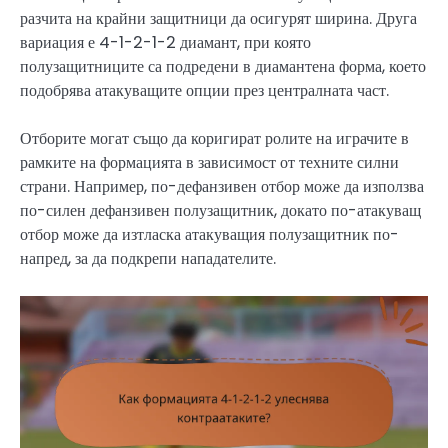
разчита на крайни защитници да осигурят ширина. Друга
вариация е 4-1-2-1-2 диамант, при която
полузащитниците са подредени в диамантена форма, което
подобрява атакуващите опции през централната част.
Отборите могат също да коригират ролите на играчите в
рамките на формацията в зависимост от техните силни
страни. Например, по-дефанзивен отбор може да използва
по-силен дефанзивен полузащитник, докато по-атакуващ
отбор може да изтласка атакуващия полузащитник по-
напред, за да подкрепи нападателите.