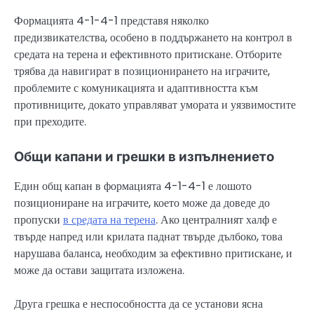
Формацията 4-1-4-1 представя няколко
предизвикателства, особено в поддържането на контрол в
средата на терена и ефективното притискане. Отборите
трябва да навигират в позиционирането на играчите,
проблемите с комуникацията и адаптивността към
противниците, докато управляват умората и уязвимостите
при преходите.
Общи капани и грешки в изпълнението
Един общ капан в формацията 4-1-4-1 е лошото
позициониране на играчите, което може да доведе до
пропуски
в средата на терена
. Ако централният халф е
твърде напред или крилата паднат твърде дълбоко, това
нарушава баланса, необходим за ефективно притискане, и
може да остави защитата изложена.
Друга грешка е неспособността да се установи ясна