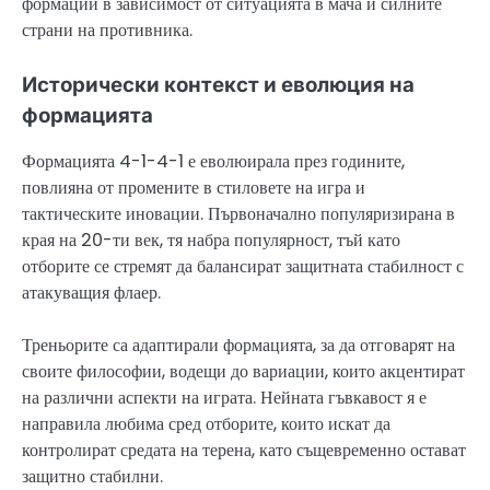
формации в зависимост от ситуацията в мача и силните
страни на противника.
Исторически контекст и еволюция на
формацията
Формацията 4-1-4-1 е еволюирала през годините,
повлияна от промените в стиловете на игра и
тактическите иновации. Първоначално популяризирана в
края на 20-ти век, тя набра популярност, тъй като
отборите се стремят да балансират защитната стабилност с
атакуващия флаер.
Треньорите са адаптирали формацията, за да отговарят на
своите философии, водещи до вариации, които акцентират
на различни аспекти на играта. Нейната гъвкавост я е
направила любима сред отборите, които искат да
контролират средата на терена, като същевременно остават
защитно стабилни.