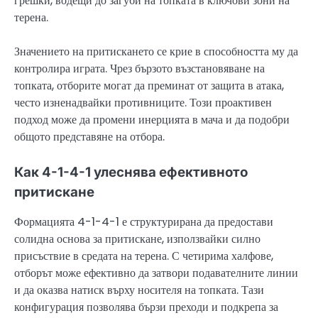
грешки, водещи до загуби на топката в ключови зони на
терена.
Значението на притискането се крие в способността му да
контролира играта. Чрез бързото възстановяване на
топката, отборите могат да преминат от защита в атака,
често изненадвайки противниците. Този проактивен
подход може да промени инерцията в мача и да подобри
общото представяне на отбора.
Как 4-1-4-1 улеснява ефективното
притискане
Формацията 4-1-4-1 е структурирана да предостави
солидна основа за притискане, използвайки силно
присъствие в средата на терена. С четирима халфове,
отборът може ефективно да затвори подавателните линии
и да оказва натиск върху носителя на топката. Тази
конфигурация позволява бързи преходи и подкрепа за