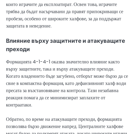
които играчите да експлоатират. Освен това, играчите
трябва да бъдат насърчавани да правят припокриващи се
пробези, особено от широките халфове, за да поддържат
защитата в неведение.
Влияние върху защитните и атакуващите
преходи
Формацията 4-1-4-1 оказва значително влияние както
върху защитните, така и върху атакуващите преходи.
Когато владението бъде загубено, отборът може бързо да се
свие в компактна формация, като дефанзивният халф води
пресата за възстановяване на контрола. Тази незабавна
реакция помага да се минимизират заплахите от
контраатаки.
Обратно, по време на атакуващите преходи, формацията
позволява бързо движение напред. Централните халфове
могат бързо да подкрепят атаката, докато широките играчи