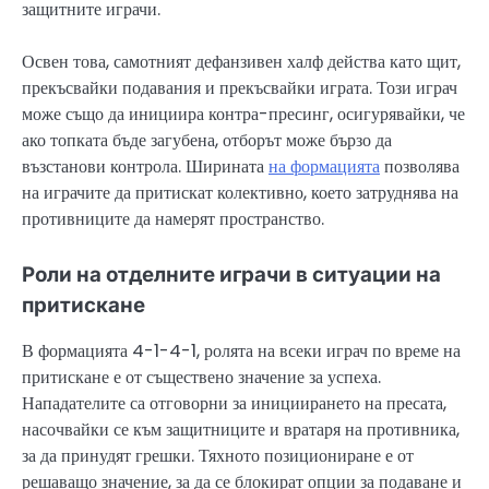
защитните играчи.
Освен това, самотният дефанзивен халф действа като щит,
прекъсвайки подавания и прекъсвайки играта. Този играч
може също да инициира контра-пресинг, осигурявайки, че
ако топката бъде загубена, отборът може бързо да
възстанови контрола. Ширината
на формацията
позволява
на играчите да притискат колективно, което затруднява на
противниците да намерят пространство.
Роли на отделните играчи в ситуации на
притискане
В формацията 4-1-4-1, ролята на всеки играч по време на
притискане е от съществено значение за успеха.
Нападателите са отговорни за инициирането на пресата,
насочвайки се към защитниците и вратаря на противника,
за да принудят грешки. Тяхното позициониране е от
решаващо значение, за да се блокират опции за подаване и