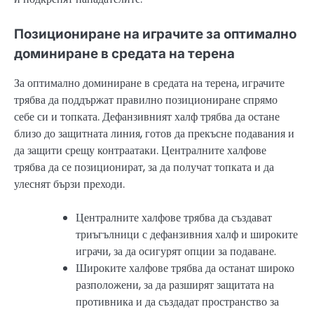
Позициониране на играчите за оптимално
доминиране в средата на терена
За оптимално доминиране в средата на терена, играчите
трябва да поддържат правилно позициониране спрямо
себе си и топката. Дефанзивният халф трябва да остане
близо до защитната линия, готов да прекъсне подавания и
да защити срещу контраатаки. Централните халфове
трябва да се позиционират, за да получат топката и да
улеснят бързи преходи.
Централните халфове трябва да създават
триъгълници с дефанзивния халф и широките
играчи, за да осигурят опции за подаване.
Широките халфове трябва да останат широко
разположени, за да разширят защитата на
противника и да създадат пространство за