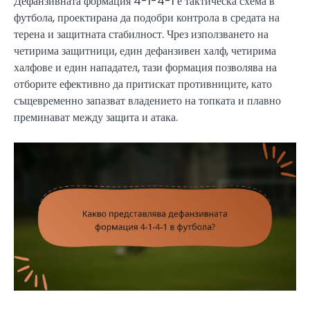
Дефанзивната формация 4-1-4-1 е тактическа схема в
футбола, проектирана да подобри контрола в средата на
терена и защитната стабилност. Чрез използването на
четирима защитници, един дефанзивен халф, четирима
халфове и един нападател, тази формация позволява на
отборите ефективно да притискат противниците, като
същевременно запазват владението на топката и плавно
преминават между защита и атака.