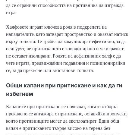
да се ограничи способността на противника да изгражда
игра.
Халфовете играят ключова роля в подкрепата на
нападателите, като затварят пространство и оказват натиск
върху топката. Те трябва да комуникират ефективно, за да
осигурят, че притискането е координирано и че играчите
не остават изолирани. Ролята на дефанзивния халф е да
чете играта, предвиждайки подавания и позиционирайки
се, за да прекъсне или възстанови топката.
Общи капани при притискане и как да ги
избегнем
Капаните при притискане се появяват, когато отборът
прекалено се ангажира с притискане, оставяйки пропуски,
които противниците могат да експлоатират. Един общ
капан е притискането твърде високо на терена без