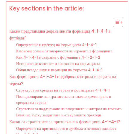
Key sections in the article:
Какво представлява дефанзивната формация 4-1-4-1 в
футбола?
Определение и преглед на формацията 4-1-4-1
Ключови роли и отговорности на играчите в формацията
Как 4-1-4-1 е свързана с формацията 4-1-2-1-2
Исторически контекст и еволюция на формацията
Общи псевдоними и вариации на формата 4-1-4-1
Как формацията 4-1-4-1 подобрява контрола в средата на
терена?
Структура на средата на терена в формацията 4-1-4-1
Позициониране на играчите за оптимално доминиране в
средата на терена
Стратегии за поддържане на владението и контрол на темпото
Влияние върху защитните и атакуващите преходи
Какви са стратегиите за притискане в формацията 4-1-4-1?
Определяне на притискането в футбола и неговата важност