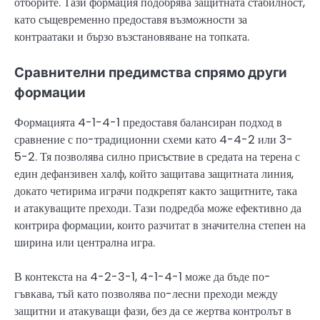
отборите. Тази формация подобрява защитната стабилност,
като същевременно предоставя възможности за
контраатаки и бързо възстановяване на топката.
Сравнителни предимства спрямо други
формации
Формацията 4-1-4-1 предоставя балансиран подход в
сравнение с по-традиционни схеми като 4-4-2 или 3-
5-2. Тя позволява силно присъствие в средата на терена с
един дефанзивен халф, който защитава защитната линия,
докато четирима играчи подкрепят както защитните, така
и атакуващите преходи. Тази подредба може ефективно да
контрира формации, които разчитат в значителна степен на
ширина или централна игра.
В контекста на 4-2-3-1, 4-1-4-1 може да бъде по-
гъвкава, тъй като позволява по-лесни преходи между
защитни и атакуващи фази, без да се жертва контролът в