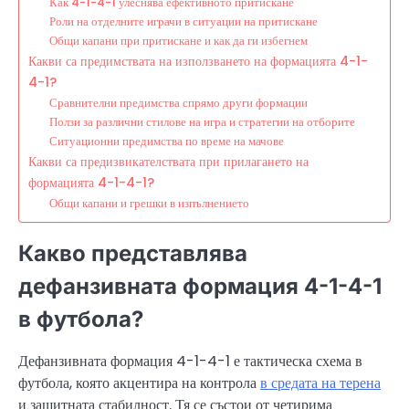
Как 4-1-4-1 улеснява ефективното притискане
Роли на отделните играчи в ситуации на притискане
Общи капани при притискане и как да ги избегнем
Какви са предимствата на използването на формацията 4-1-
4-1?
Сравнителни предимства спрямо други формации
Ползи за различни стилове на игра и стратегии на отборите
Ситуационни предимства по време на мачове
Какви са предизвикателствата при прилагането на
формацията 4-1-4-1?
Общи капани и грешки в изпълнението
Какво представлява
дефанзивната формация 4-1-4-1
в футбола?
Дефанзивната формация 4-1-4-1 е тактическа схема в
футбола, която акцентира на контрола
в средата на терена
и защитната стабилност. Тя се състои от четирима