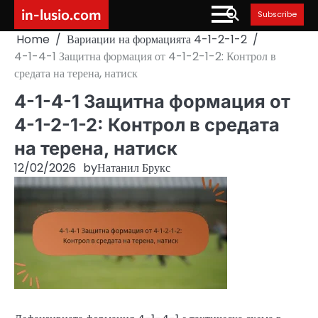
Skip
in-lusio.com
Subscribe
to
Home
Вариации на формацията 4-1-2-1-2
content
4-1-4-1 Защитна формация от 4-1-2-1-2: Контрол в
средата на терена, натиск
4-1-4-1 Защитна формация от
4-1-2-1-2: Контрол в средата
на терена, натиск
12/02/2026
by
Натанил Брукс