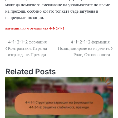
може да помогне за смекчаване на уязвимостите по време
на преходи, особено когато топката бъде загубена в
напреднали позиции.
ВАРИАЦИИ НА ФОРМАЦИЯТА 4-1-2-1-2
4-1-2-1-2 формация:
4-1-2-1-2 формация:
Post
Контраатаки, Игра на
Позициониране на играчите,
navigation
изграждане, Преходи
Роли, Отговорности
Related Posts