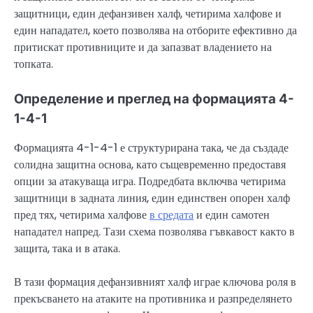
защитници, един дефанзивен халф, четирима халфове и
един нападател, което позволява на отборите ефективно да
притискат противниците и да запазват владението на
топката.
Определение и преглед на формацията 4-
1-4-1
Формацията 4-1-4-1 е структурирана така, че да създаде
солидна защитна основа, като същевременно предоставя
опции за атакуваща игра. Подредбата включва четирима
защитници в задната линия, един единствен опорен халф
пред тях, четирима халфове
в средата
и един самотен
нападател напред. Тази схема позволява гъвкавост както в
защита, така и в атака.
В тази формация дефанзивният халф играе ключова роля в
прекъсването на атаките на противника и разпределянето