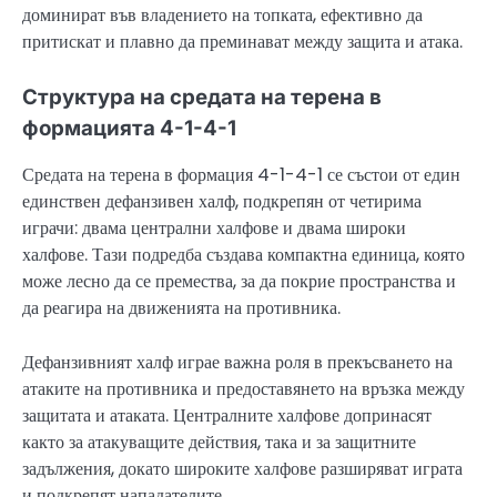
доминират във владението на топката, ефективно да
притискат и плавно да преминават между защита и атака.
Структура на средата на терена в
формацията 4-1-4-1
Средата на терена в формация 4-1-4-1 се състои от един
единствен дефанзивен халф, подкрепян от четирима
играчи: двама централни халфове и двама широки
халфове. Тази подредба създава компактна единица, която
може лесно да се премества, за да покрие пространства и
да реагира на движенията на противника.
Дефанзивният халф играе важна роля в прекъсването на
атаките на противника и предоставянето на връзка между
защитата и атаката. Централните халфове допринасят
както за атакуващите действия, така и за защитните
задължения, докато широките халфове разширяват играта
и подкрепят нападателите.