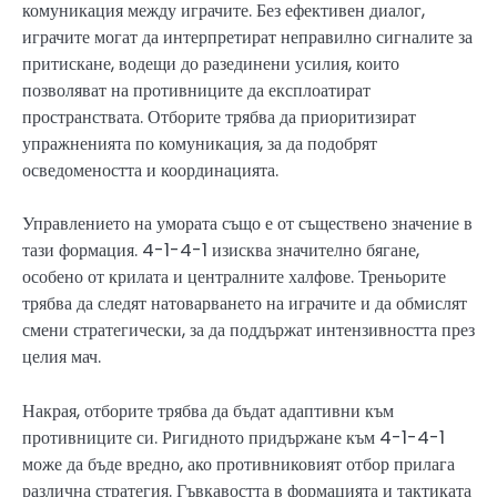
комуникация между играчите. Без ефективен диалог,
играчите могат да интерпретират неправилно сигналите за
притискане, водещи до разединени усилия, които
позволяват на противниците да експлоатират
пространствата. Отборите трябва да приоритизират
упражненията по комуникация, за да подобрят
осведомеността и координацията.
Управлението на умората също е от съществено значение в
тази формация. 4-1-4-1 изисква значително бягане,
особено от крилата и централните халфове. Треньорите
трябва да следят натоварването на играчите и да обмислят
смени стратегически, за да поддържат интензивността през
целия мач.
Накрая, отборите трябва да бъдат адаптивни към
противниците си. Ригидното придържане към 4-1-4-1
може да бъде вредно, ако противниковият отбор прилага
различна стратегия. Гъвкавостта в формацията и тактиката