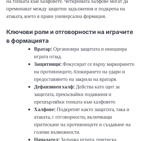
на топката към халфовете. Четиримата халфове могат да
преминават между защитни задължения и подкрепа на
атаката, което я прави универсална формация.
Ключови роли и отговорности на играчите
в формацията
Вратар:
Организира защитата и инициира
играта отзад.
Защитници:
Фокусират се върху маркирането
на противниците, блокирането на удари и
предоставянето на закрила на вратаря.
Дефанзивен халф:
Действа като щит за
защитата, прекъсвайки подавания и
прехвърляйки топката към халфовете.
Халфове:
Подкрепят както защитата, така и
атаката, с отговорности, включващи
притискане на противниците и създаване на
големи възможности.
Нападател:
Задържа играта, притиска