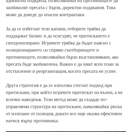
адекватна подкрепа, позволявайки на противниците да
заобиколят пресата с бързи, директни подавания. Това
може да доведе до опасни контраатаки.
За да се избегнат тези капани, отборите трябва да
поддържат баланс и да осигурят, че притискането е
синхронизирано. Играчите трябва да бъдат наясно с
позиционирането си спрямо съотборниците и
противниците, позволявайки бързо възстановяване, ако
пресата бъде заобиколена. Важно е да имат ясен план за
отстъпление и реорганизация, когато пресата не успее.
Друга стратегия е да се използва стегнат подход при
притискане, при който играчите притискат на вълни, а не
всички наведнъж. Този метод може да създаде по-
управляема структура на притискане, намалявайки риска
от излизане от позиция, докато все още оказва ефективен
натиск върху противника.