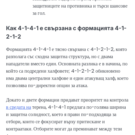
защитниците на противника и търси шансове
за гол.
Как 4-1-4-1 е свързана с формацията 4-1-
2-1-2
Формацията 4-1-4-1 е тясно свързана с 4-1-2-1-2, която
разполага със сходна защитна структура, но с двама
нападатели вместо един. Основната разлика е в начина, по
който са подредени халфовете; 4-1-2-1-2 обикновено
има двама централни халфове и един атакуващ халф, което
позволява по-директни опции за атака.
Докато и двете формации придават приоритет на контрола
в средата на
терена, 4-1-4-1 предлага по-голяма ширина
и защитна солидност, което я прави по-подходяща за
отбори, които се фокусират върху притискане и
контраатаки. Отборите могат да преминават между тези